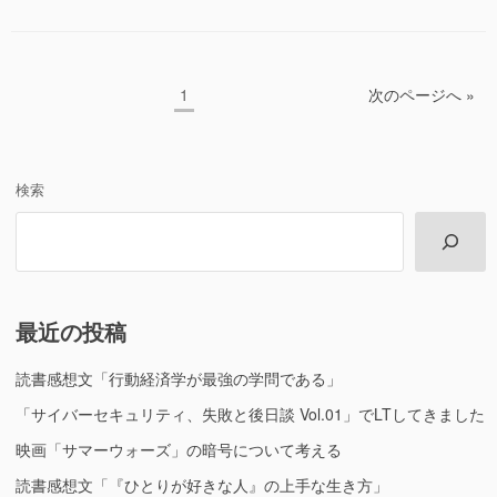
ゴ
リ
ー
投
ペ
1
次のページへ »
稿
ー
ジ
の
ペ
検索
ー
ジ
送
り
最近の投稿
読書感想文「行動経済学が最強の学問である」
「サイバーセキュリティ、失敗と後日談 Vol.01」でLTしてきました
映画「サマーウォーズ」の暗号について考える
読書感想文「『ひとりが好きな人』の上手な生き方」