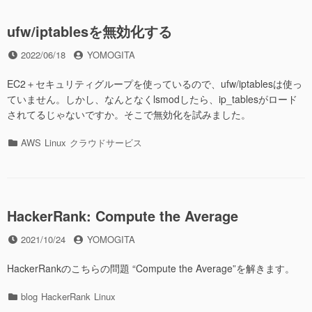
ー
ufw/iptablesを無効化する
投
投
2022/06/18
YOMOGITA
稿
稿
日
者
EC2＋セキュリティグループを使っているので、ufw/iptablesは使っ
ていません。しかし、なんとなくlsmodしたら、ip_tablesがロード
されてるじゃないですか。そこで無効化を試みました。
カ
AWS
Linux
クラウドサービス
テ
ゴ
リ
ー
HackerRank: Compute the Average
投
投
2021/10/24
YOMOGITA
稿
稿
日
者
HackerRankのこちらの問題 “Compute the Average”を解きます。
カ
blog
HackerRank
Linux
テ