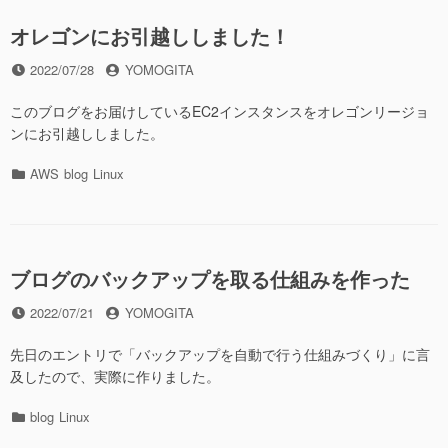
ー
オレゴンにお引越ししました！
投
投
2022/07/28
YOMOGITA
稿
稿
日
者
このブログをお届けしているEC2インスタンスをオレゴンリージョ
ンにお引越ししました。
カ
AWS
blog
Linux
テ
ゴ
リ
ー
ブログのバックアップを取る仕組みを作った
投
投
2022/07/21
YOMOGITA
稿
稿
日
者
先日のエントリで「バックアップを自動で行う仕組みづくり」に言
及したので、実際に作りました。
カ
blog
Linux
テ