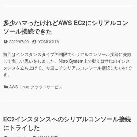
ゴ
リ
ー
多少ハマったけれどAWS EC2にシリアルコン
ソール接続できた
投
投
2022/07/09
YOMOGITA
稿
稿
日
者
前回はインスタンスタイプの制限でシリアルコンソール接続に失敗
して悔しい思いをしました。Nitro System上で動くt3世代のインス
タンスを立ち上げて、今度こそシリアルコンソール接続したいので
す。
カ
AWS
Linux
クラウドサービス
テ
ゴ
リ
ー
EC2インスタンスへのシリアルコンソール接続
にトライした