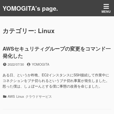
コ
YOMOGITA's page.
ン
MENU
テ
ン
ツ
カテゴリー:
Linux
へ
ス
キ
ッ
AWSセキュリティグループの変更をコマンド一
プ
発化した
投
投
2022/07/30
YOMOGITA
稿
稿
日
者
ある日、というか昨晩、EC2インスタンスにSSH接続して作業中に
コネクションをブチ切られるというブチ切れ事案が発生しました。
怒った僕は、しょぼーんとする僕に事態の改善を命じました。
カ
AWS
Linux
クラウドサービス
テ
ゴ
リ