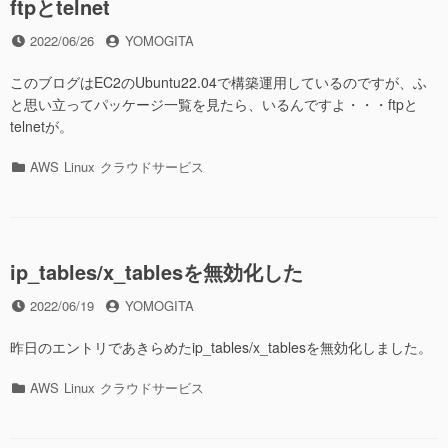
ftpとtelnet
投
投
2022/06/26
YOMOGITA
稿
稿
日
者
このブログはEC2のUbuntu22.04で構築運用しているのですが、ふ
と思い立ってパッケージ一覧を見たら、いるんですよ・・・ftpと
telnetが。
カ
AWS
Linux
クラウドサービス
テ
ゴ
リ
ー
ip_tables/x_tablesを無効化した
投
投
2022/06/19
YOMOGITA
稿
稿
日
者
昨日のエントリであきらめたip_tables/x_tablesを無効化しました。
カ
AWS
Linux
クラウドサービス
テ
ゴ
リ