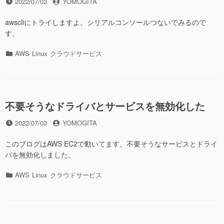
投
投
2022/07/03
YOMOGITA
稿
稿
日
者
awscliにトライしますよ。シリアルコンソールつないでみるので
す。
カ
AWS
Linux
クラウドサービス
テ
ゴ
リ
ー
不要そうなドライバとサービスを無効化した
投
投
2022/07/03
YOMOGITA
稿
稿
日
者
このブログはAWS EC2で動いてます。不要そうなサービスとドライ
バを無効化しました。
カ
AWS
Linux
クラウドサービス
テ
ゴ
リ
ー