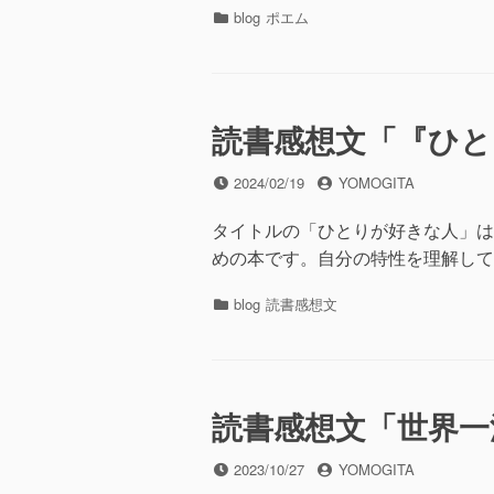
カ
blog
ポエム
テ
ゴ
リ
ー
読書感想文「『ひと
投
投
2024/02/19
YOMOGITA
稿
稿
日
者
タイトルの「ひとりが好きな人」は
めの本です。自分の特性を理解して
カ
blog
読書感想文
テ
ゴ
リ
ー
読書感想文「世界一
投
投
2023/10/27
YOMOGITA
稿
稿