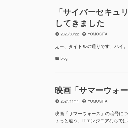
ー
「サイバーセキュリテ
してきました
投
投
2025/03/22
YOMOGITA
稿
稿
日
者
えー、タイトルの通りです、ハイ。
カ
blog
テ
ゴ
リ
ー
映画「サマーウォ
投
投
2024/11/11
YOMOGITA
稿
稿
日
者
映画「サマーウォーズ」の暗号につ
ょっと違う、ITエンジニアならで