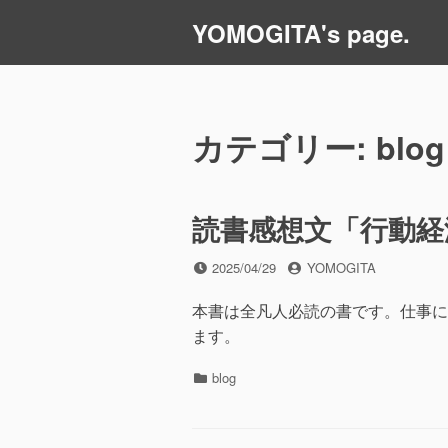
コ
YOMOGITA's page.
ン
テ
ン
ツ
カテゴリー:
blog
へ
ス
キ
ッ
読書感想文「行動経
プ
投
投
2025/04/29
YOMOGITA
稿
稿
日
者
本書は全凡人必読の書です。仕事に
ます。
カ
blog
テ
ゴ
リ