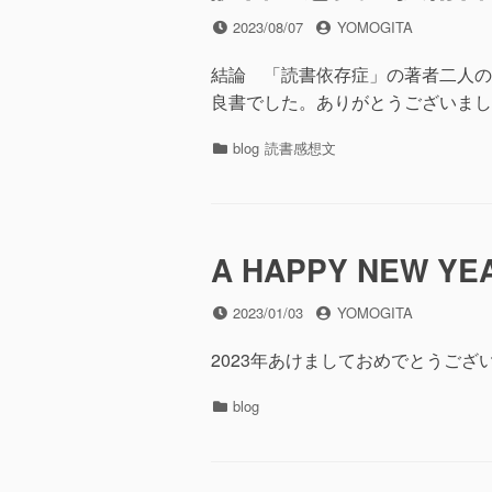
投
投
2023/08/07
YOMOGITA
稿
稿
日
者
結論 「読書依存症」の著者二人の
良書でした。ありがとうございまし
カ
blog
読書感想文
テ
ゴ
リ
ー
A HAPPY NEW YEA
投
投
2023/01/03
YOMOGITA
稿
稿
日
者
2023年あけましておめでとうござ
カ
blog
テ
ゴ
リ