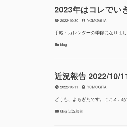
ー
2023年はコレでい
投
投
2022/10/30
YOMOGITA
稿
稿
日
者
手帳・カレンダーの季節になりまし
カ
blog
テ
ゴ
リ
ー
近況報告 2022/10/1
投
投
2022/10/11
YOMOGITA
稿
稿
日
者
どうも、よもぎたです。ここ2，3
カ
blog
近況報告
テ
ゴ