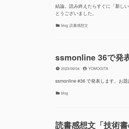
日
者
結論。読み終えたらすぐに「新しい
とうございました。
カ
blog
読書感想文
テ
ゴ
リ
ー
ssmonline 36で
投
投
2023/09/04
YOMOGITA
稿
稿
日
者
ssmonline #36 で発表しま
カ
blog
テ
ゴ
リ
ー
読書感想文「技術書