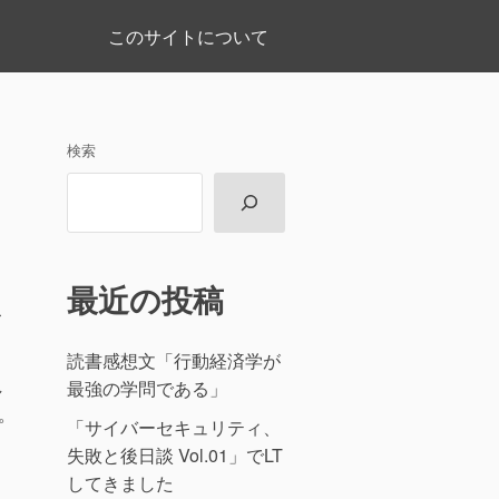
このサイトについて
検索
最近の投稿
こ
読書感想文「行動経済学が
し
最強の学問である」
。
「サイバーセキュリティ、
失敗と後日談 Vol.01」でLT
してきました