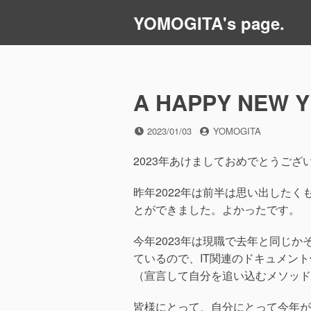
コ
YOMOGITA's page.
ン
テ
ン
ツ
A HAPPY NEW Y
へ
ス
キ
投
投
2023/01/03
YOMOGITA
稿
稿
ッ
日
者
2023年あけましておめでとうござ
プ
昨年2022年は前半は思い出した
とができました。よかったです。
今年2023年は現職で去年と同じ
ているので、IT関連のドキュメン
（宣言して自分を追い込むメソッド
皆様にとって、自分にとって今年が